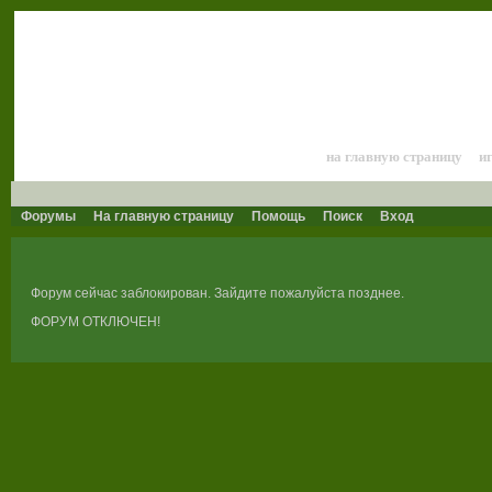
Лошади и конный 
на главную страницу
и
Форумы
На главную страницу
Помощь
Поиск
Вход
Форум сейчас заблокирован. Зайдите пожалуйста позднее.
ФОРУМ ОТКЛЮЧЕН!