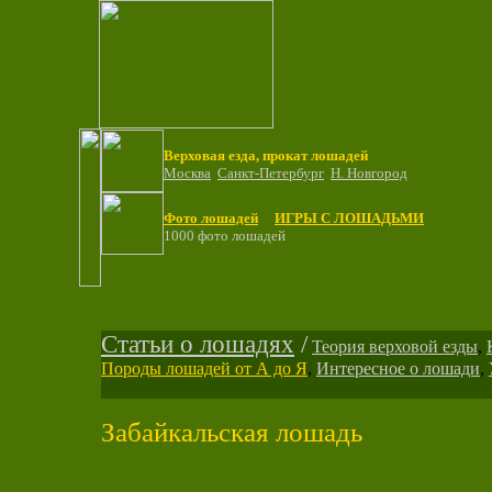
Верховая езда, прокат лошадей
Москва
Санкт-Петербург
Н. Новгород
Фото лошадей
ИГРЫ С ЛОШАДЬМИ
1000 фото лошадей
Статьи о лошадях
/
Теория верховой езды
,
Породы лошадей от А до Я
,
Интересное о лошади
,
Забайкальская лошадь