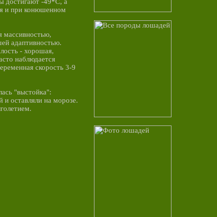
ы достигают -49*С, а
ся и при конюшенном
я массивностью,
шей адаптивностью.
лость - хорошая,
часто наблюдается
Переменная скорость 3-9
ась "выстойка":
 и оставляли на морозе.
лголетием.