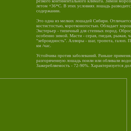
резкого континентального климата. Зимой мороз
летом +36*С. В этих условиях лошадь разводит
содержании.
Это одна из мелких лошадей Сибири. Отличаетс
костистостью, коротконогостью. Обладает хоро
Экстерьер - типичный для степных пород. Оброс
особенно зимой. Масти - серая, гнедая, рыжая, 
"зеброидность". Аллюры - шаг, тропота, галоп. 
км /час.
Устойчива против заболеваний. Раньше применял
разгоряченную лошадь поили или обливали водой
Зажеребляемость - 72-90%. Характеризуется до