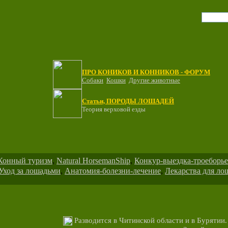
ПРО КОНИКОВ И КОННИКОВ - ФОРУМ
Собаки
Кошки
Другие животные
Статьи, ПОРОДЫ ЛОШАДЕЙ
Теория верховой езды
Конный туризм
,
Natural HorsemanShip
,
Конкур-выездка-троеборье
Уход за лошадьми
,
Анатомия-болезни-лечение
,
Лекарства для ло
Разводится в Читинской области и в Бурятии. 