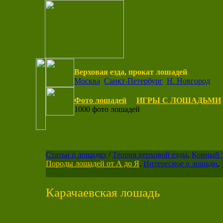
Верховая езда, прокат лошадей
Москва
Санкт-Петербург
Н. Новгород
Фото лошадей
ИГРЫ С ЛОШАДЬМИ
1000 фото лошадей
Статьи о лошадях
/
Теория верховой езды
,
Конный 
Породы лошадей от А до Я
,
Интересное о лошади
,
Карачаевская лошадь