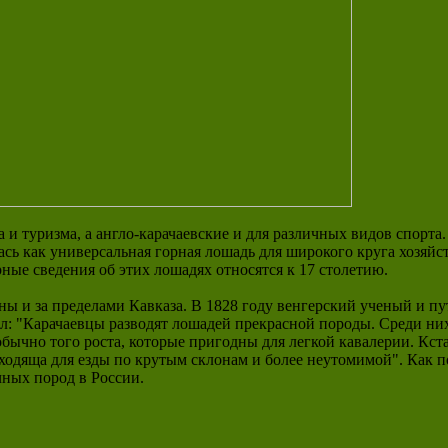
 и туризма, а англо-карачаевские и для различных видов спорта.
сь как универсальная горная лошадь для широкого круга хозяйс
ные сведения об этих лошадях относятся к 17 столетию.
тны и за пределами Кавказа. В 1828 году венгерский ученый и 
л: "Карачаевцы разводят лошадей прекрасной породы. Среди них 
бычно того роста, которые пригодны для легкой кавалерии. Кстат
дходяща для езды по крутым склонам и более неутомимой". Как 
чных пород в России.