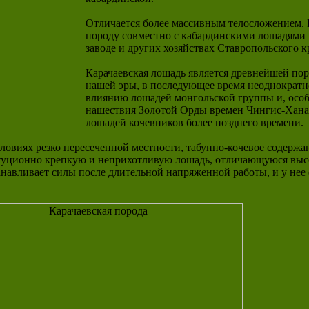
Отличается более массивным телосложением. 
породу совместно с кабардинскими лошадями 
заводе и других хозяйствах Ставропольского к
Карачаевская лошадь является древнейшей пор
нашей эры, в последующее время неоднократн
влиянию лошадей монгольской группы и, особ
нашествия Золотой Орды времен Чингис-Хана
лошадей кочевников более позднего времени.
ловиях резко пересеченной местности, табунно-кочевое содержа
туционно крепкую и неприхотливую лошадь, отличающуюся выс
авливает силы после длительной напряженной работы, и у нее 