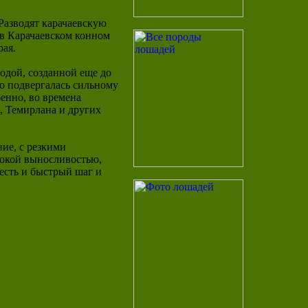
Разводят карачаевскую
в Карачаевском конном
рая.
одой, созданной еще до
о подвергалась сильному
енно, во времена
, Темирлана и других
ние, с резкими
окой выносливостью,
есть и быстрый шаг и