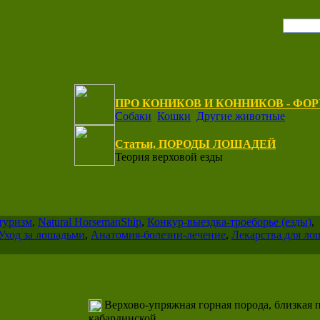
ПРО КОНИКОВ И КОННИКОВ - ФО
Собаки
Кошки
Другие животные
Статьи, ПОРОДЫ ЛОШАДЕЙ
Теория верховой езды
туризм
,
Natural HorsemanShip
,
Конкур-выездка-троеборье (езды)
,
Уход за лошадьми
,
Анатомия-болезни-лечение
,
Лекарства для ло
Верхово-упряжная горная порода, близкая
кабардинской.