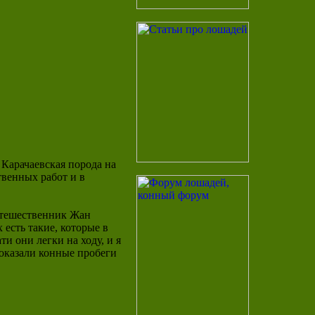
 Карачаевская порода на
твенных работ и в
путешественник Жан
есть такие, которые в
и они легки на ходу, и я
показали конные пробеги