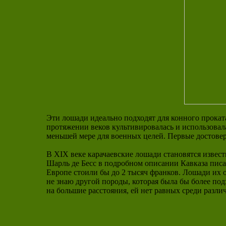
Эти лошади идеально подходят для конного проката
протяжении веков культивировалась и использовала
меньшей мере для военных целей. Первые достовер
В XIX веке карачаевские лошади становятся извес
Шарль де Бесс в подробном описании Кавказа писа
Европе стоили бы до 2 тысяч франков. Лошади их о
не знаю другой породы, которая была бы более по
на большие расстояния, ей нет равных среди разли