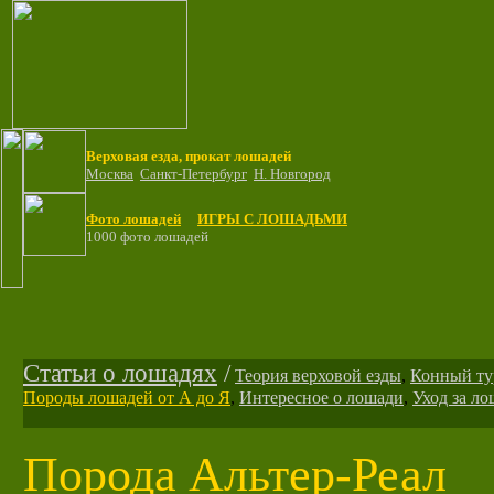
Верховая езда, прокат лошадей
Москва
Санкт-Петербург
Н. Новгород
Фото лошадей
ИГРЫ С ЛОШАДЬМИ
1000 фото лошадей
Статьи о лошадях
/
Теория верховой езды
,
Конный ту
Породы лошадей от А до Я
,
Интересное о лошади
,
Уход за л
Порода Альтер-Реал