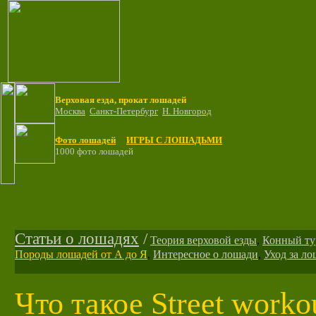
Верховая езда, прокат лошадей
Москва
Санкт-Петербург
Н. Новгород
Фото лошадей
ИГРЫ С ЛОШАДЬМИ
1000 фото лошадей
Статьи о лошадях
/
Теория верховой езды
,
Конный ту
Породы лошадей от А до Я
,
Интересное о лошади
,
Уход за л
Что такое Street worko