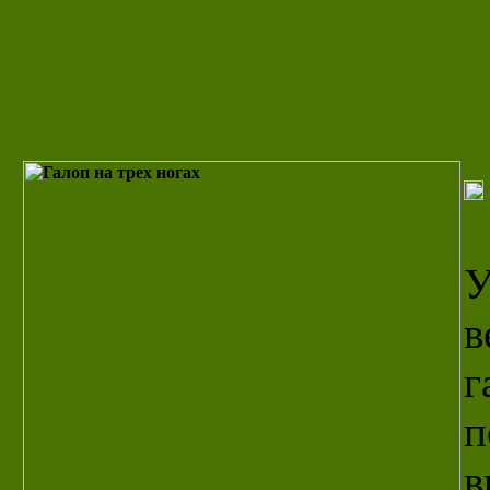
У
в
г
п
в