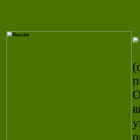
(
п
О
в
у
р