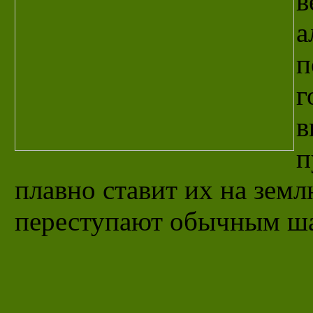
в
а
п
г
в
п
плавно ставит их на земл
переступают обычным ш