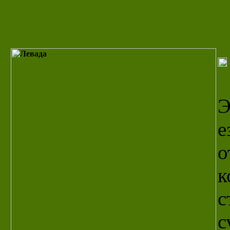
Э
е
о
к
с
с