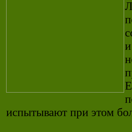
Л
п
с
и
н
п
Е
п
испытывают при этом бо