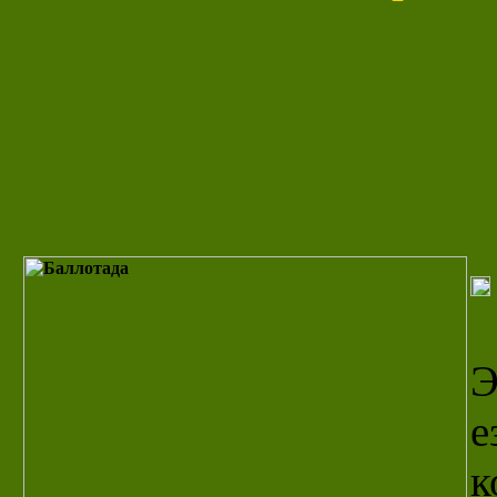
Э
е
к