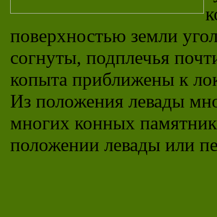
к
поверхностью земли угол
согнуты, подплечья почт
копыта приближены к лок
Из положения левады мн
многих конных памятник
положении левады или пе