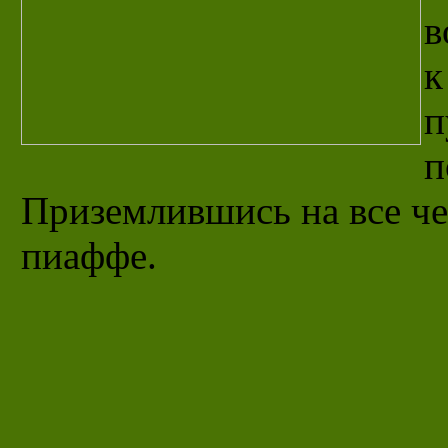
в
к
п
п
Приземлившись на все че
пиаффе.