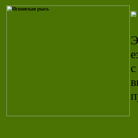
Э
е
с
в
п