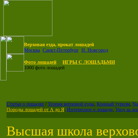
Верховая езда, прокат лошадей
Москва
Санкт-Петербург
Н. Новгород
Фото лошадей
ИГРЫ С ЛОШАДЬМИ
1000 фото лошадей
Статьи о лошадях
/
Теория верховой езды
,
Конный туризм
,
Na
Породы лошадей от А до Я
,
Интересное о лошади
,
Уход за л
Высшая школа верхов