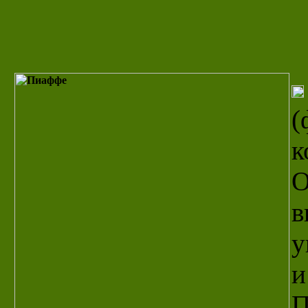
(
к
О
в
у
и
П