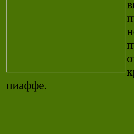
в
п
н
п
о
к
пиаффе.