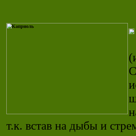
(
С
и
ш
н
т.к. встав на дыбы и стр