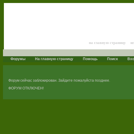
Лошади и конный 
на главную страницу
и
Форумы
На главную страницу
Помощь
Поиск
Вх
Форум сейчас заблокирован. Зайдите пожалуйста позднее.
ФОРУМ ОТКЛЮЧЕН!