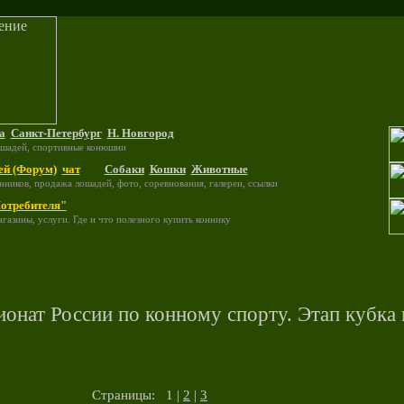
а
Санкт-Петербург
Н. Новгород
ошадей, спортивные конюшни
ей (Форум)
чат
Собаки
Кошки
Животные
нников, продажа лошадей, фото, соревнования, галереи, ссылки
отребителя"
газины, услуги. Где и что полезного купить коннику
ионат России по конному спорту. Этап кубка
Страницы: 1 |
2
|
3