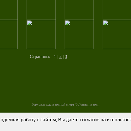
Страницы: 1 |
2
|
3
Верховая езда и конный спорт ©
Лошади и кони
родолжая работу с сайтом, Вы даёте согласие на использо