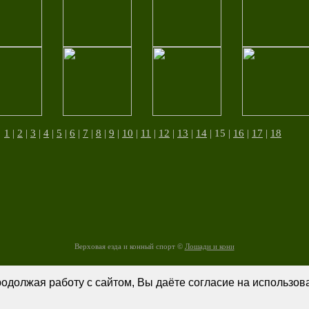
:
1
|
2
|
3
|
4
|
5
|
6
|
7
|
8
|
9
|
10
|
11
|
12
|
13
|
14
| 15 |
16
|
17
|
18
Верховая езда и конный спорт ©
Лошади и кони
родолжая работу с сайтом, Вы даёте согласие на использо