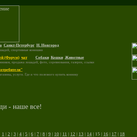
а
Санкт-Петербург
Н. Новгород
ошадей, спортивные конюшни
ей (Форум)
чат
Собаки
Кошки
Животные
нников, продажа лошадей, фото, соревнования, галереи, ссылки
отребителя"
газины, услуги. Где и что полезного купить коннику
ди - наше все!
:
1
|
2
|
3
|
4
|
5
|
6
|
7
|
8
|
9
|
10
|
11
|
12
|
13
|
14
| 15 |
16
|
17
|
18