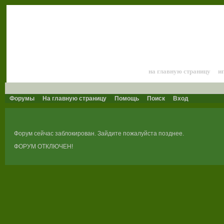
Лошади и конный 
на главную страницу
и
Форумы
На главную страницу
Помощь
Поиск
Вход
Форум сейчас заблокирован. Зайдите пожалуйста позднее.
ФОРУМ ОТКЛЮЧЕН!