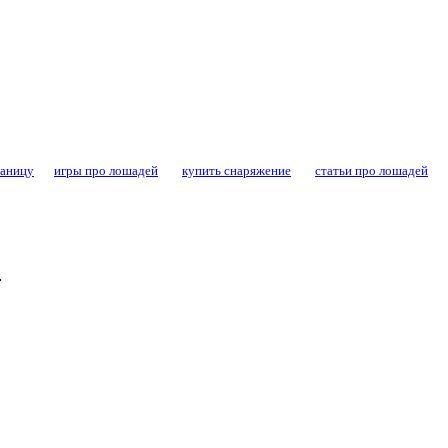
конный спорт - форум конников и любител
раницу
игры про лошадей
купить снаряжение
статьи про лошадей
.