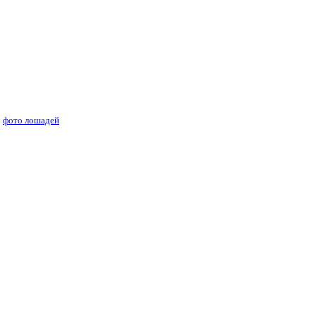
ей лошадей
фото лошадей