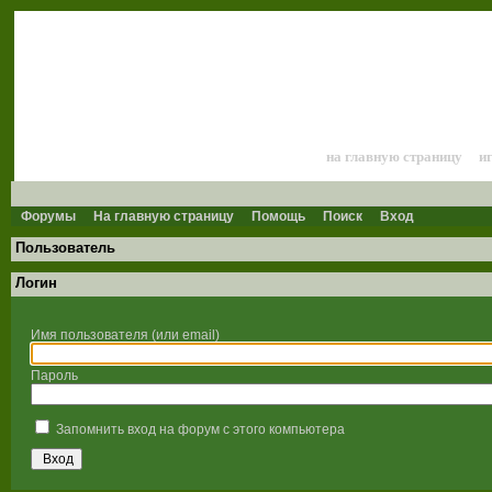
Лошади и конный 
на главную страницу
и
Форумы
На главную страницу
Помощь
Поиск
Вход
Пользователь
Логин
Имя пользователя (или email)
Пароль
Запомнить вход на форум с этого компьютера
Вход