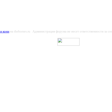
и кони
на thehorses.ru Администрация форума не несет ответственности за с