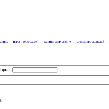
конный спорт - форум конников и любител
раницу
игры про лошадей
купить снаряжение
статьи про лошадей
Пароль
il.