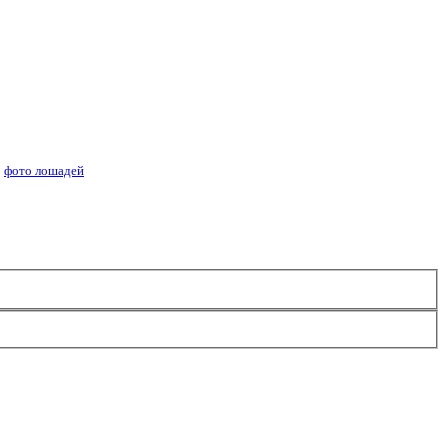
ей лошадей
фото лошадей