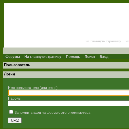
Лошади и конный 
на главную страницу
и
Форумы
На главную страницу
Помощь
Поиск
Вход
Пользователь
Логин
Имя пользователя (или email)
Пароль
Запомнить вход на форум с этого компьютера
Вход