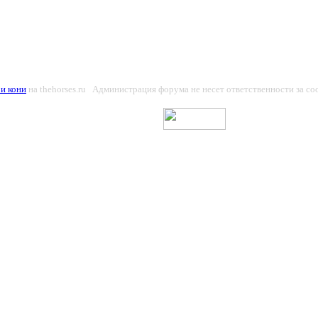
и кони
на thehorses.ru Администрация форума не несет ответственности за с