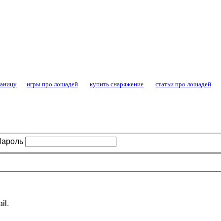
конный спорт - форум конников и любител
раницу
игры про лошадей
купить снаряжение
статьи про лошадей
Пароль
il.