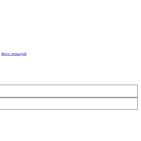
ей лошадей
фото лошадей