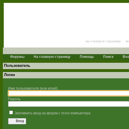
Лошади и конный 
на главную страницу
и
Форумы
На главную страницу
Помощь
Поиск
Вх
Пользователь
Логин
Имя пользователя (или email)
Пароль
Запомнить вход на форум с этого компьютера
Вход