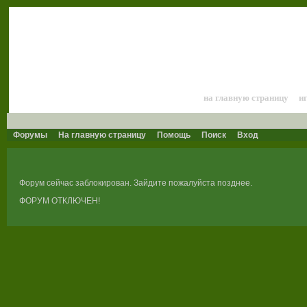
Лошади и конный 
на главную страницу
и
Форумы
На главную страницу
Помощь
Поиск
Вход
Форум сейчас заблокирован. Зайдите пожалуйста позднее.
ФОРУМ ОТКЛЮЧЕН!