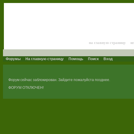
Лошади и конный 
на главную страницу
и
Форумы
На главную страницу
Помощь
Поиск
Вход
Форум сейчас заблокирован. Зайдите пожалуйста позднее.
ФОРУМ ОТКЛЮЧЕН!