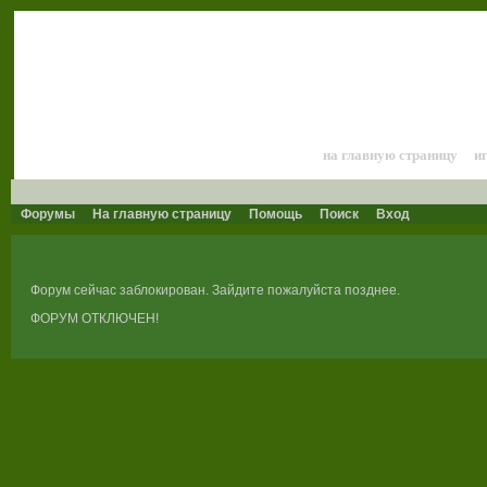
Лошади и конный 
на главную страницу
и
Форумы
На главную страницу
Помощь
Поиск
Вход
Форум сейчас заблокирован. Зайдите пожалуйста позднее.
ФОРУМ ОТКЛЮЧЕН!