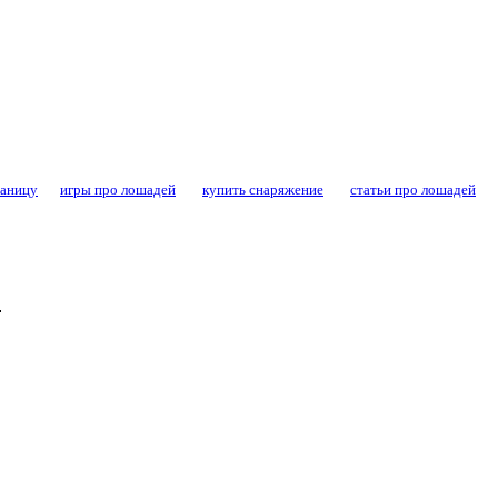
конный спорт - форум конников и любител
раницу
игры про лошадей
купить снаряжение
статьи про лошадей
.