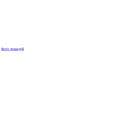
ей лошадей
фото лошадей