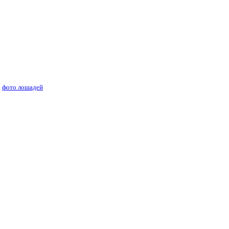
ей лошадей
фото лошадей