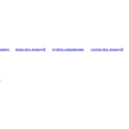
конный спорт - форум конников и любител
раницу
игры про лошадей
купить снаряжение
статьи про лошадей
.