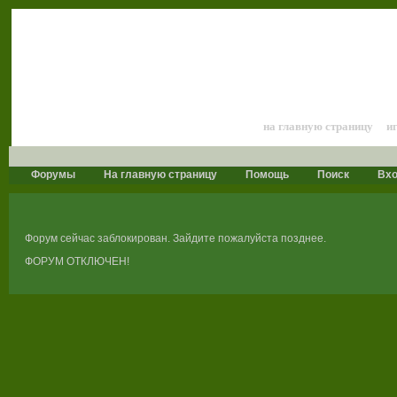
Лошади и конный 
на главную страницу
и
Форумы
На главную страницу
Помощь
Поиск
Вх
Форум сейчас заблокирован. Зайдите пожалуйста позднее.
ФОРУМ ОТКЛЮЧЕН!