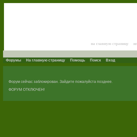
Лошади и конный 
на главную страницу
и
Форумы
На главную страницу
Помощь
Поиск
Вход
Форум сейчас заблокирован. Зайдите пожалуйста позднее.
ФОРУМ ОТКЛЮЧЕН!