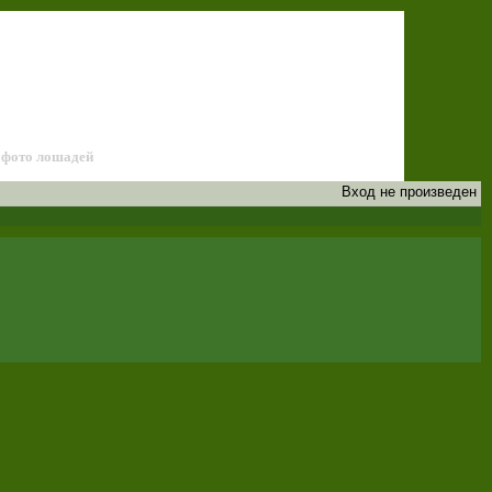
лей лошадей
фото лошадей
Вход не произведен