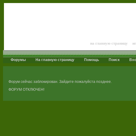
Лошади и конный 
на главную страницу
и
Форумы
На главную страницу
Помощь
Поиск
Вх
Форум сейчас заблокирован. Зайдите пожалуйста позднее.
ФОРУМ ОТКЛЮЧЕН!