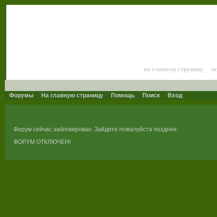
Лошади и конный 
на главную страницу
и
Форумы
На главную страницу
Помощь
Поиск
Вход
Форум сейчас заблокирован. Зайдите пожалуйста позднее.
ФОРУМ ОТКЛЮЧЕН!