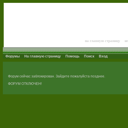
Лошади и конный 
на главную страницу
и
Форумы
На главную страницу
Помощь
Поиск
Вход
Форум сейчас заблокирован. Зайдите пожалуйста позднее.
ФОРУМ ОТКЛЮЧЕН!