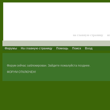
Лошади и конный 
на главную страницу
и
Форумы
На главную страницу
Помощь
Поиск
Вход
Форум сейчас заблокирован. Зайдите пожалуйста позднее.
ФОРУМ ОТКЛЮЧЕН!