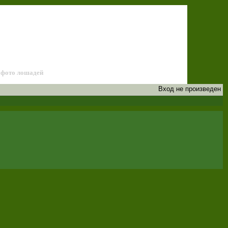
лей лошадей
фото лошадей
Вход не произведен