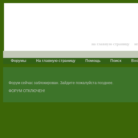
Лошади и конный 
на главную страницу
и
Форумы
На главную страницу
Помощь
Поиск
Вх
Форум сейчас заблокирован. Зайдите пожалуйста позднее.
ФОРУМ ОТКЛЮЧЕН!