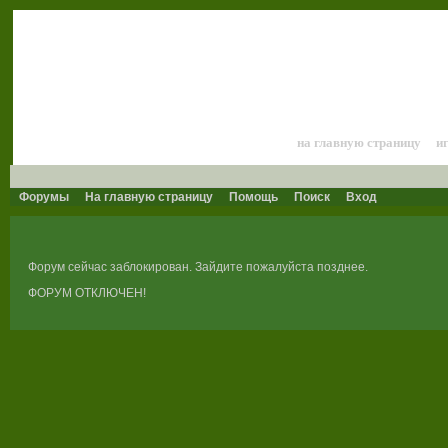
Лошади и конный 
на главную страницу
и
Форумы
На главную страницу
Помощь
Поиск
Вход
Форум сейчас заблокирован. Зайдите пожалуйста позднее.
ФОРУМ ОТКЛЮЧЕН!