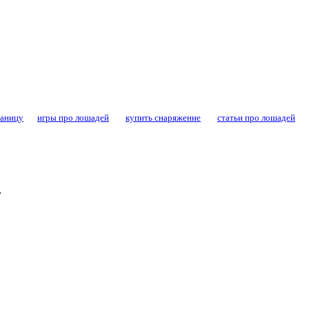
конный спорт - форум конников и любител
раницу
игры про лошадей
купить снаряжение
статьи про лошадей
.