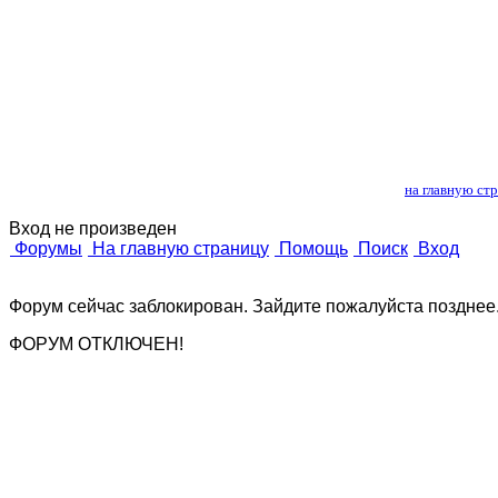
Лошади и 
на главную ст
Вход не произведен
Форумы
На главную страницу
Помощь
Поиск
Вход
Форум сейчас заблокирован. Зайдите пожалуйста позднее
ФОРУМ ОТКЛЮЧЕН!