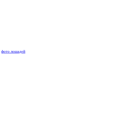
ей лошадей
фото лошадей