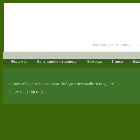
Лошади и конный 
на главную страницу
и
Форумы
На главную страницу
Помощь
Поиск
Вх
Форум сейчас заблокирован. Зайдите пожалуйста позднее.
ФОРУМ ОТКЛЮЧЕН!