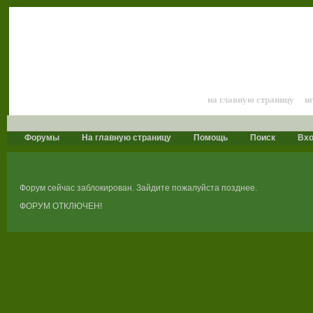
Лошади и конный 
на главную страницу
и
Форумы
На главную страницу
Помощь
Поиск
Вх
Форум сейчас заблокирован. Зайдите пожалуйста позднее.
ФОРУМ ОТКЛЮЧЕН!