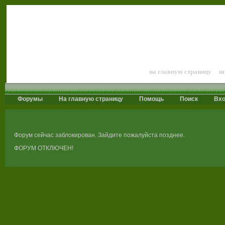
Лошади и конный 
на главную страницу
и
Форумы
На главную страницу
Помощь
Поиск
Вх
Форум сейчас заблокирован. Зайдите пожалуйста позднее.
ФОРУМ ОТКЛЮЧЕН!